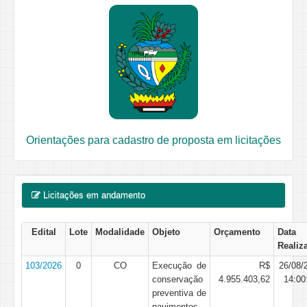
Orientações para cadastro de proposta em licitações
Licitações em andamento
Edital
Lote
Modalidade
Objeto
Orçamento
Data
Realiz
103/2026
0
CO
Execução de
R$
26/08/
conservação
4.955.403,62
14:00
preventiva de
pavimentos