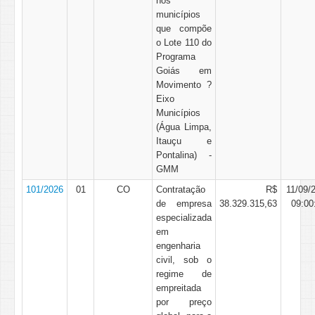
nos
municípios
que compõe
o Lote 110 do
Programa
Goiás em
Movimento ?
Eixo
Municípios
(Água Limpa,
Itauçu e
Pontalina) -
GMM
101/2026
01
CO
Contratação
R$
11/09/
de empresa
38.329.315,63
09:00
especializada
em
engenharia
civil, sob o
regime de
empreitada
por preço