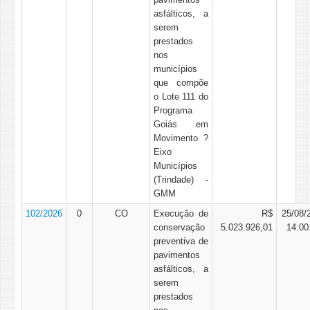
asfálticos, a
serem
prestados
nos
municípios
que compõe
o Lote 111 do
Programa
Goiás em
Movimento ?
Eixo
Municípios
(Trindade) -
GMM
102/2026
0
CO
Execução de
R$
25/08/
conservação
5.023.926,01
14:00
preventiva de
pavimentos
asfálticos, a
serem
prestados