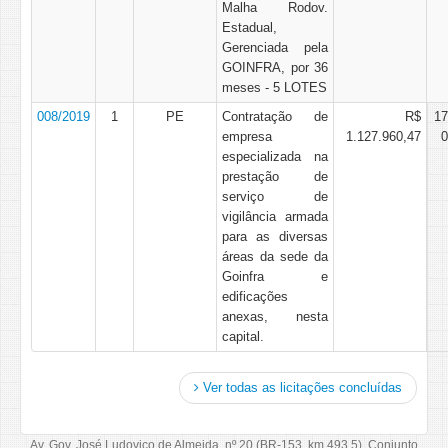
Malha Rodov.
Estadual,
Gerenciada pela
GOINFRA, por 36
meses - 5 LOTES
008/2019
1
PE
Contratação de
R$
17
empresa
1.127.960,47
0
especializada na
prestação de
serviço de
vigilância armada
para as diversas
áreas da sede da
Goinfra e
edificações
anexas, nesta
capital.
Ver todas as licitações concluídas
Av. Gov. José Ludovico de Almeida, nº 20 (BR-153, km 493,5), Conjunto