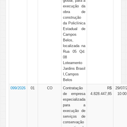
global, para a
execução da
obra de
construção
da Policlínica
Estadual de
Campos
Belos,
localizada na
Rua 05 Qd.
08
Loteamento
Jardins Brasil
I,Campos
Belos
099/2026
01
CO
Contratação
R$
29/07/
de empresa
4.828.447,85
10:00
especializada
para a
execução de
serviços de
conservação