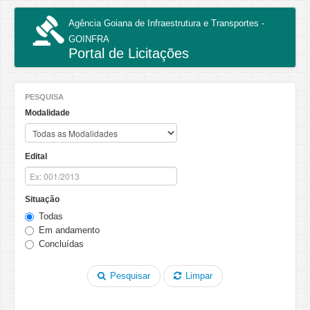
Agência Goiana de Infraestrutura e Transportes -
GOINFRA
Portal de Licitações
Perguntas e Respostas
PESQUISA
Modalidade
Edital
Situação
Todas
Em andamento
Concluídas
Pesquisar
Limpar