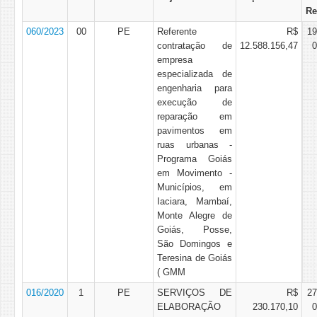
Re
060/2023
00
PE
Referente
R$
19
contratação de
12.588.156,47
0
empresa
especializada de
engenharia para
execução de
reparação em
pavimentos em
ruas urbanas -
Programa Goiás
em Movimento -
Municípios, em
Iaciara, Mambaí,
Monte Alegre de
Goiás, Posse,
São Domingos e
Teresina de Goiás
( GMM
016/2020
1
PE
SERVIÇOS DE
R$
27
ELABORAÇÃO
230.170,10
0