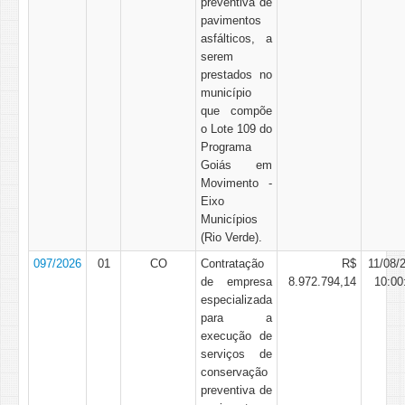
preventiva de
pavimentos
asfálticos, a
serem
prestados no
município
que compõe
o Lote 109 do
Programa
Goiás em
Movimento -
Eixo
Municípios
(Rio Verde).
097/2026
01
CO
Contratação
R$
11/08/
de empresa
8.972.794,14
10:00
especializada
para a
execução de
serviços de
conservação
preventiva de