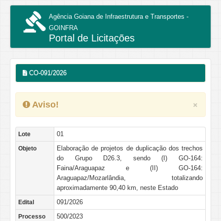
Agência Goiana de Infraestrutura e Transportes -
GOINFRA
Portal de Licitações
Perguntas e Respostas
CO-091/2026
×
Aviso!
01
Lote
Elaboração de projetos de duplicação dos trechos
Objeto
do Grupo D26.3, sendo (I) GO-164:
Faina/Araguapaz e (II) GO-164:
Araguapaz/Mozarlândia, totalizando
aproximadamente 90,40 km, neste Estado
091/2026
Edital
500/2023
Processo